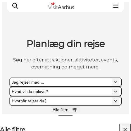
Planlæg din rejse
Oplevelser
Kalender
Søg her efter attraktioner, aktiviteter, events,
Byer og steder
overnatning og meget mere.
Planlæg ferien
Transport
Jeg rejser med ...
Hvad vil du opleve?
Hvornår rejser du?
Alle filtre
Jeg rejser med ...
Hvad vil du opleve?
Hvornår rejser du?
Alle filtre