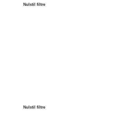
Nulstil filtre
Mest populære
Sortér efter
:
Nulstil filtre
Nulstil filtre
Nulstil filtre