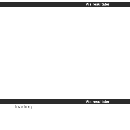
Vælg periode
Vis resultater
Børn
Venner
Min virksomhed
Min partner
loading...
Mig selv
Vis resultater
loading...
Vis resultater
loading...
Vis resultater
loading...