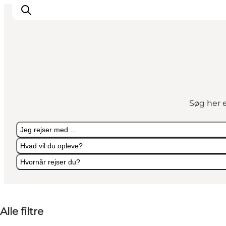
Oplevelser
Kalender
Søg her e
Byer og steder
Planlæg ferien
Jeg rejser med ...
Transport
Hvad vil du opleve?
Hvornår rejser du?
Jeg rejser med ...
Hvad vil du opleve?
Hvornår rejser du?
Alle filtre