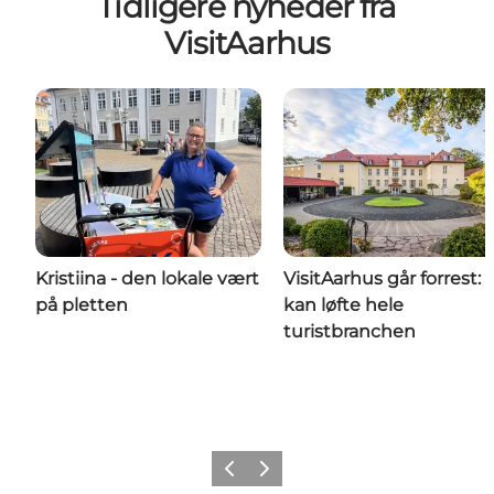
Tidligere nyheder fra
VisitAarhus
Kristiina - den lokale vært
VisitAarhus går forrest: 
på pletten
kan løfte hele
turistbranchen
Forrige
Næste