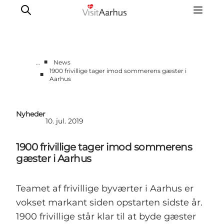
■
…
News
1900 frivillige tager imod sommerens gæster i
■
Aarhus
Corporate
Analyser & tal
Projekter
Nyheder
10. jul. 2019
Partnersamarbejde
Frivillig ReThinker
1900 frivillige tager imod sommerens
Presse
gæster i Aarhus
Om os
Teamet af frivillige byværter i Aarhus er
vokset markant siden opstarten sidste år.
1900 frivillige står klar til at byde gæster