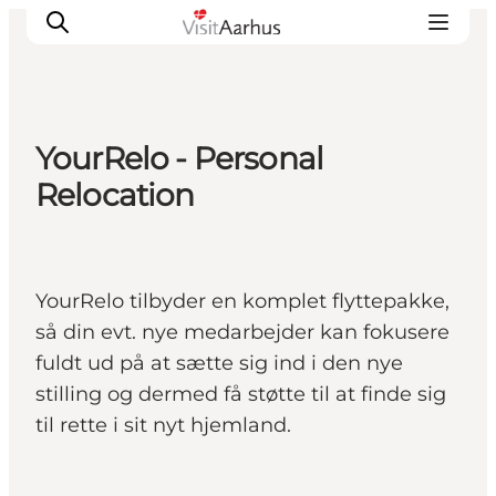
YourRelo - Personal
Oplevelser
Relocation
Kalender
Byer og steder
Planlæg ferien
YourRelo tilbyder en komplet flyttepakke,
Transport
så din evt. nye medarbejder kan fokusere
fuldt ud på at sætte sig ind i den nye
stilling og dermed få støtte til at finde sig
til rette i sit nyt hjemland.