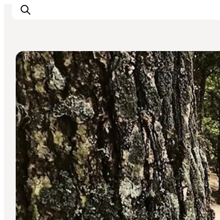
Cafeer
Oplevelser
Kalender
Byer og steder
Planlæg ferien
Transport