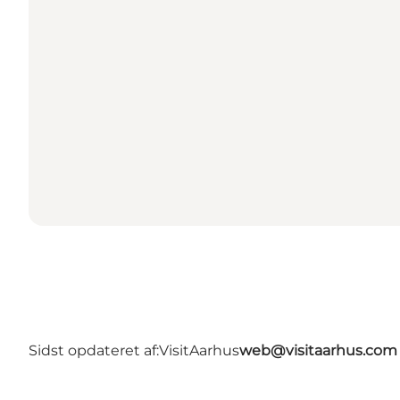
Sidst opdateret af:
VisitAarhus
web@visitaarhus.com