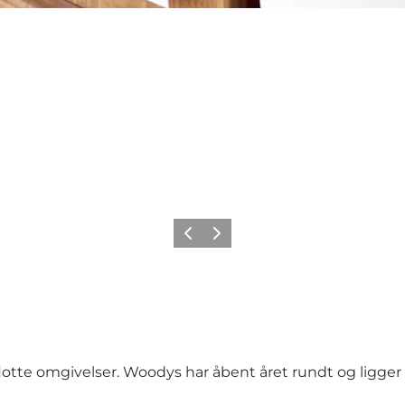
Forrige
Næste
 flotte omgivelser. Woodys har åbent året rundt og ligg