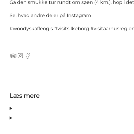
Gå den smukke tur rundt om søen (4 km.), hop i de
Se, hvad andre deler på Instagram
#woodyskaffeogis
#visitsilkeborg
#visitaarhusregio
TripAdvisor
Instagram
Facebook
Læs mere