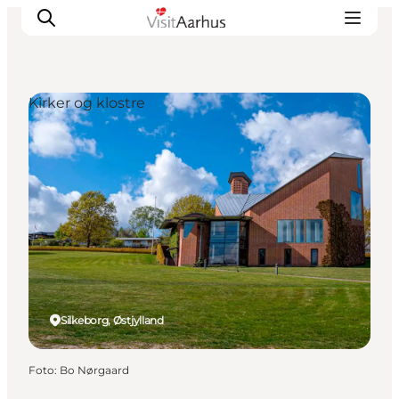
Kirker og klostre
Oplevelser
Kalender
Byer og steder
Planlæg ferien
Transport
Silkeborg, Østjylland
Foto
:
Bo Nørgaard