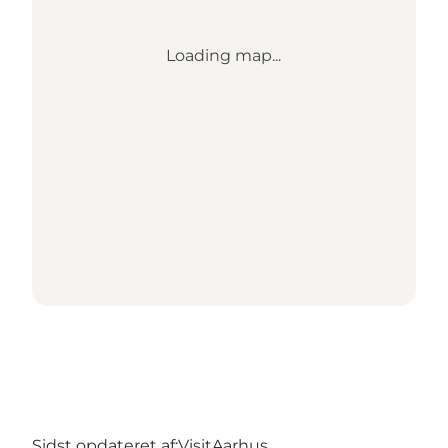
Loading map...
Sidst opdateret af:
VisitAarhus