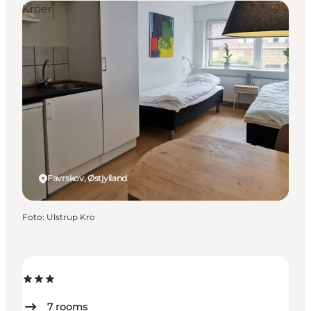
Kroer
Favrskov, Østjylland
Foto
:
Ulstrup Kro
7
rooms