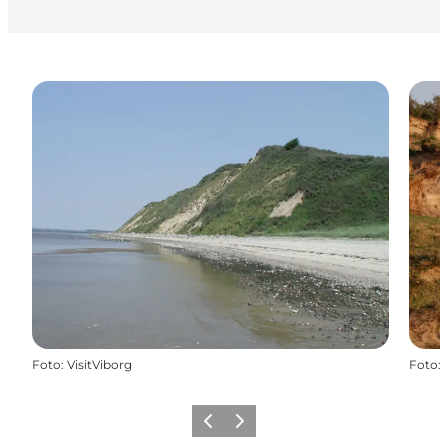
Foto
:
VisitViborg
Foto
:
Forrige
Næste