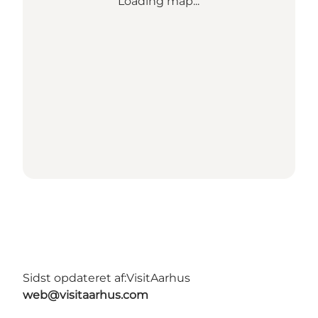
Loading map...
Sidst opdateret af:
VisitAarhus
web@visitaarhus.com