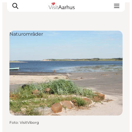
Naturområder
Oplevelser
Kalender
Byer og steder
Planlæg ferien
Transport
Foto
:
VisitViborg