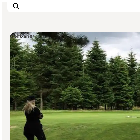
Golfbaner
Oplevelser
Kalender
Byer og steder
Planlæg ferien
Transport