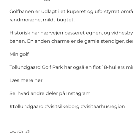
Golfbanen er udlagt i et kuperet og uforstyrret om
randmoræne, mildt bugtet.
Historisk har hærvejen passeret egnen, og vidnesby
banen. En anden charme er de gamle stendiger, der
Minigolf
Tollundgaard Golf Park har også en flot 18-hullers 
Læs mere her
.
Se, hvad andre deler på Instagram
#tollundgaard
#visitsilkeborg
#visitaarhusregion