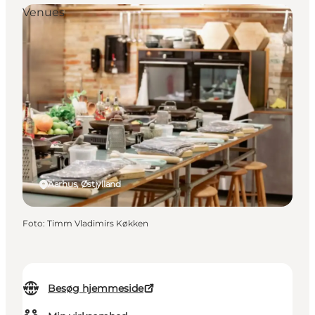
Venues
Aarhus, Østjylland
Foto
:
Timm Vladimirs Køkken
Besøg hjemmeside