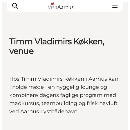
Timm Vladimirs Køkken,
Oplevelser
venue
Kalender
Byer og steder
Planlæg ferien
Hos Timm Vladimirs Køkken i Aarhus kan
Transport
I holde møde i en hyggelig lounge og
kombinere dagens faglige program med
madkursus, teambuilding og frisk havluft
ved Aarhus Lystbådehavn.