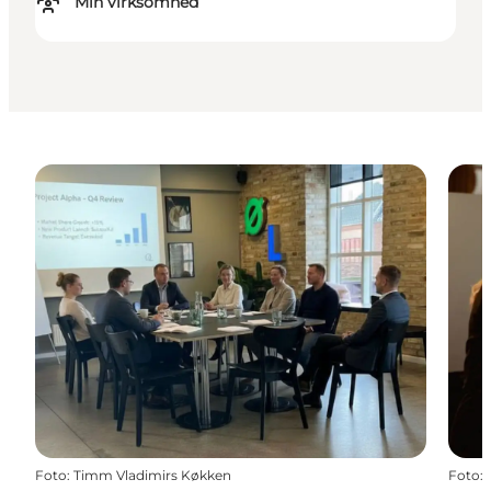
Min virksomhed
Foto
:
Timm Vladimirs Køkken
Foto
: