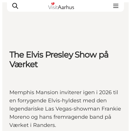
Oplevelser
The Elvis Presley Show på
Kalender
Værket
Byer og steder
Planlæg ferien
Transport
Memphis Mansion inviterer igen i 2026 til
en forrygende Elvis-hyldest med den
legendariske Las Vegas-showman Frankie
Moreno og hans fremragende band på
Værket i Randers.