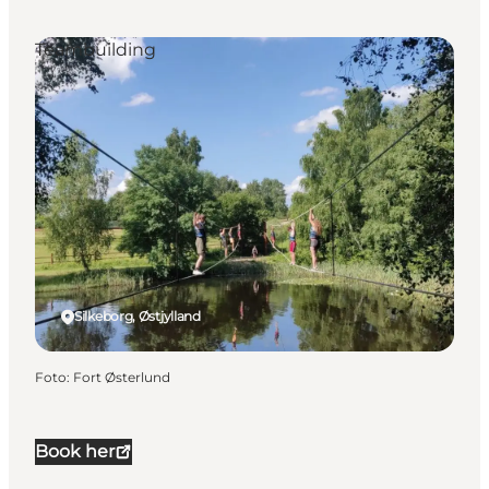
Teambuilding
Silkeborg, Østjylland
Foto
:
Fort Østerlund
Book her