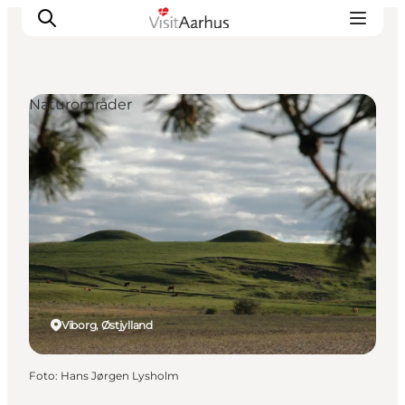
Naturområder
Oplevelser
Kalender
Byer og steder
Planlæg ferien
Transport
Viborg, Østjylland
Foto
:
Hans Jørgen Lysholm