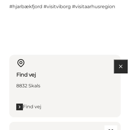
#hjarbækfjord
#visitviborg
#visitaarhusregion
Find vej
8832 Skals
Find vej