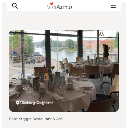
Cafeer
Oplevelser
Kalender
Byer og steder
Planlæg ferien
Transport
Silkeborg, Østjylland
Foto
:
Stryget Restaurant & Cafe