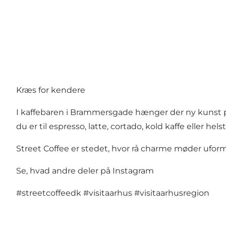
Kræs for kendere
I kaffebaren i Brammersgade hænger der ny kunst p
du er til espresso, latte, cortado, kold kaffe eller 
Street Coffee er stedet, hvor rå charme møder ufor
Se, hvad andre deler på Instagram
#streetcoffeedk
#visitaarhus
#visitaarhusregion