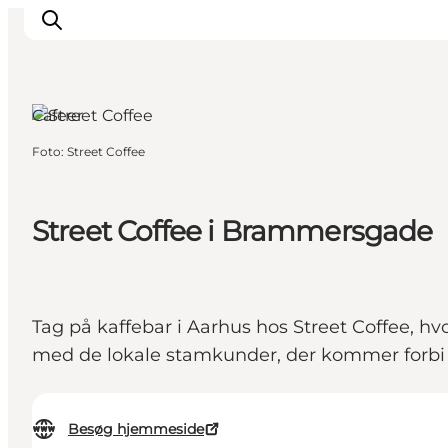
Aarhus,
Østjylland
Cafeer
Foto
:
Street Coffee
Oplevelser
Kalender
Byer og steder
Street Coffee i Brammersgade
Planlæg ferien
Transport
Tag på kaffebar i Aarhus hos Street Coffee, hv
med de lokale stamkunder, der kommer forbi fo
Besøg hjemmeside