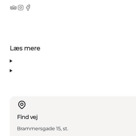
TripAdvisor
Instagram
Facebook
Læs mere
Find vej
Brammersgade 15, st.