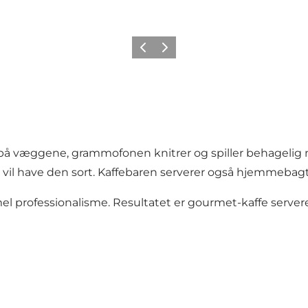
Forrige
Næste
å væggene, grammofonen knitrer og spiller behagelig mu
helst vil have den sort. Kaffebaren serverer også hjemmeba
mel professionalisme. Resultatet er gourmet-kaffe serv