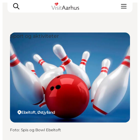
Sport og aktiviteter
Oplevelser
Kalender
Byer og steder
Planlæg ferien
Transport
Ebeltoft, Østjylland
Foto
:
Spis og Bowl Ebeltoft