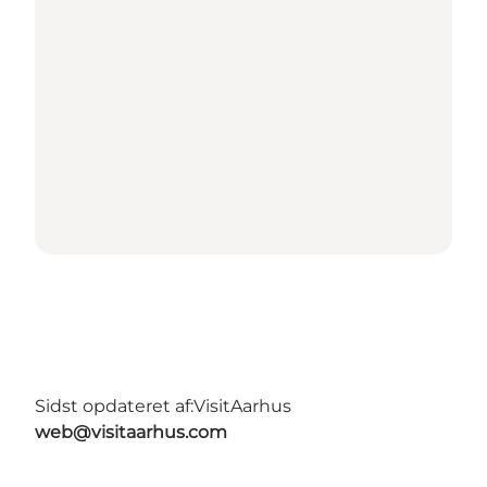
Sidst opdateret af:
VisitAarhus
web@visitaarhus.com