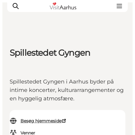
Oplevelser
Spillestedet Gyngen
Kalender
Byer og steder
Planlæg ferien
Spillestedet Gyngen i Aarhus byder på
Transport
intime koncerter, kulturarrangementer og
en hyggelig atmosfære.
Besøg hjemmeside
Venner