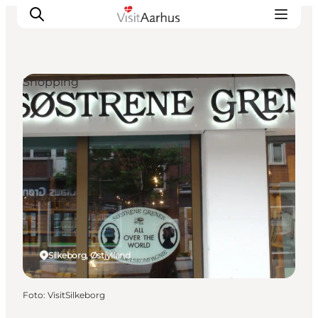
Shopping
Oplevelser
Kalender
Byer og steder
Planlæg ferien
Transport
Silkeborg, Østjylland
Foto
:
VisitSilkeborg