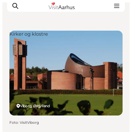
Kirker og klostre
Oplevelser
Kalender
Byer og steder
Planlæg ferien
Transport
Viborg, Østjylland
Foto
:
VisitViborg