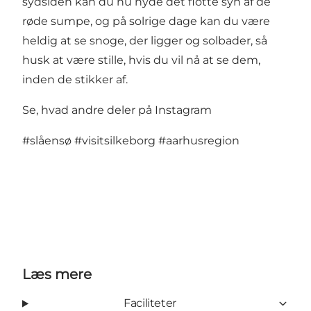
sydsiden kan du nu nyde det flotte syn af de
røde sumpe, og på solrige dage kan du være
heldig at se snoge, der ligger og solbader, så
husk at være stille, hvis du vil nå at se dem,
inden de stikker af.
Se, hvad andre deler på Instagram
#slåensø
#visitsilkeborg
#aarhusregion
Læs mere
Faciliteter