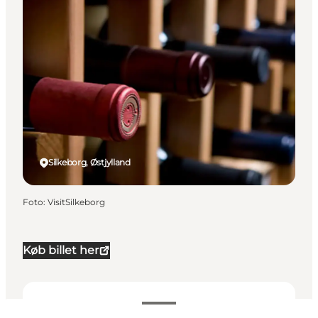
Silkeborg, Østjylland
Foto
:
VisitSilkeborg
Køb billet her
195-295 DKK