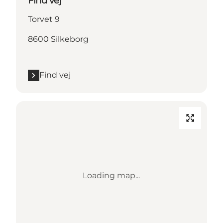
Find vej
Torvet 9
8600 Silkeborg
Find vej
Loading map...