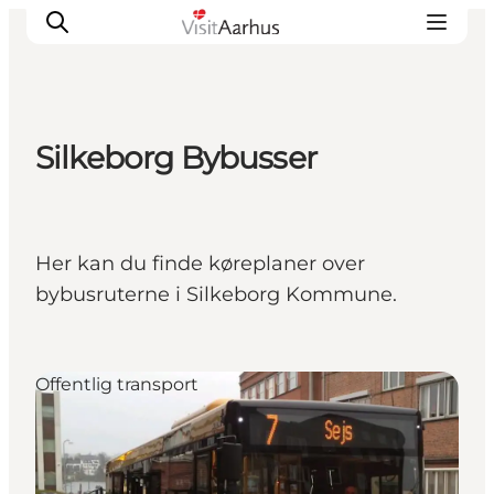
Silkeborg Bybusser
Oplevelser
Kalender
Byer og steder
Her kan du finde køreplaner over
Planlæg ferien
bybusruterne i Silkeborg Kommune.
Transport
Offentlig transport