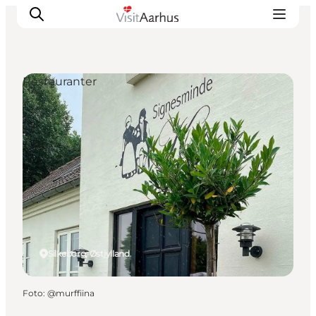
Restauranter
Oplevelser
Kalender
Byer og steder
Planlæg ferien
Transport
Silkeborg, Østjylland
Foto
:
@murffiina