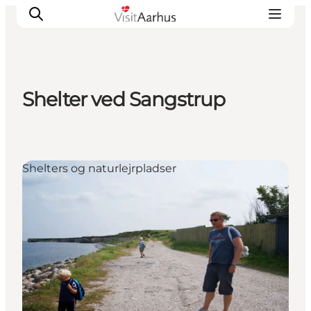
Shelter ved Sangstrup
Oplevelser
Kalender
Byer og steder
Shelters og naturlejrpladser
Planlæg ferien
Transport