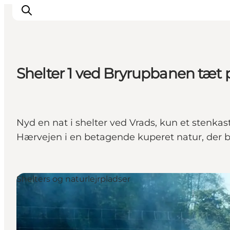
Shelter 1 ved Bryrupbanen tæt 
Oplevelser
Kalender
Byer og steder
Nyd en nat i shelter ved Vrads, kun et stenkas
Planlæg ferien
Hærvejen i en betagende kuperet natur, der 
Transport
Shelters og naturlejrpladser