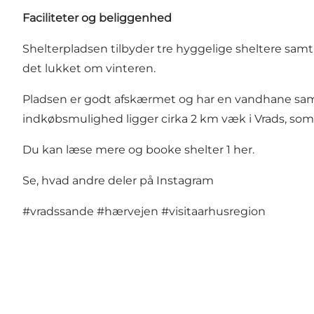
Faciliteter og beliggenhed
Shelterpladsen tilbyder tre hyggelige sheltere samt e
det lukket om vinteren.
Pladsen er godt afskærmet og har en vandhane samt e
indkøbsmulighed ligger cirka 2 km væk i Vrads, som h
Du kan læse mere og
booke shelter 1 her
.
Se, hvad andre deler på Instagram
#vradssande
#hærvejen
#visitaarhusregion