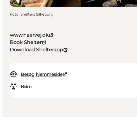
Foto
:
Shelters Silkeborg
www.haervej.dk
Book Shelter
Download Shelterapp
Besøg hjemmeside
Børn