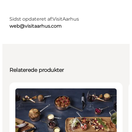
Sidst opdateret af:
VisitAarhus
web@visitaarhus.com
Relaterede produkter
Mad og drikke