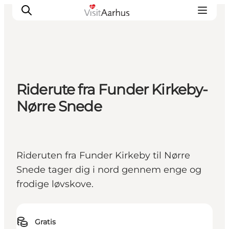
Oplevelser
Riderute fra Funder Kirkeby-
Kalender
Nørre Snede
Byer og steder
Planlæg ferien
Transport
Rideruten fra Funder Kirkeby til Nørre
Snede tager dig i nord gennem enge og
frodige løvskove.
Gratis