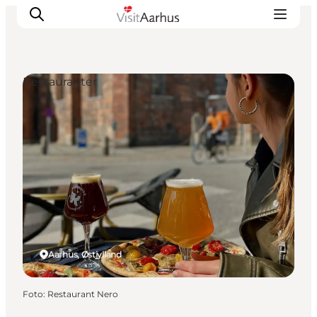
Restauranter
Oplevelser
Kalender
Byer og steder
Planlæg ferien
Transport
Aarhus, Østjylland
Foto
:
Restaurant Nero