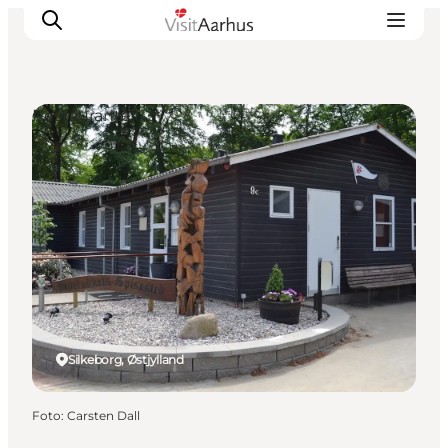
Restauranter
Oplevelser
Kalender
Byer og steder
Planlæg ferien
Transport
Silkeborg, Østjylland
Foto
:
Carsten Dall