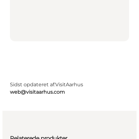
Sidst opdateret af:
VisitAarhus
web@visitaarhus.com
Relaterede produkter