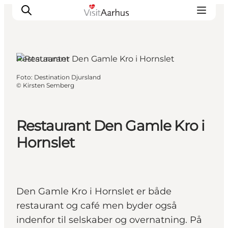
Djursland, Østjylland
Restauranter
Foto
:
Destination Djursland
Oplevelser
©
Kirsten Semberg
Kalender
Byer og steder
Restaurant Den Gamle Kro i
Planlæg ferien
Hornslet
Transport
Den Gamle Kro i Hornslet er både
restaurant og café men byder også
indenfor til selskaber og overnatning. På