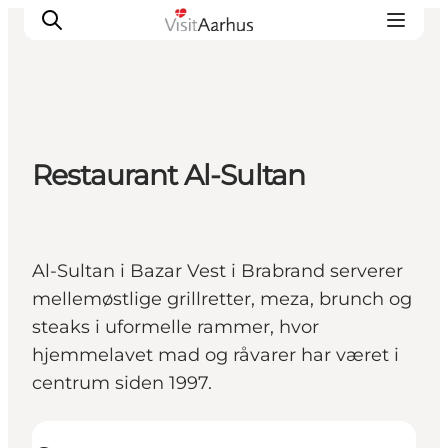
Oplevelser
Restaurant Al-Sultan
Kalender
Byer og steder
Planlæg ferien
Al-Sultan i Bazar Vest i Brabrand serverer
Transport
mellemøstlige grillretter, meza, brunch og
steaks i uformelle rammer, hvor
hjemmelavet mad og råvarer har været i
centrum siden 1997.