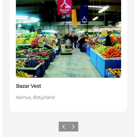
Aktiviteter
Bazar Vest
Aarhus, Østjylland
Forrige
Næste