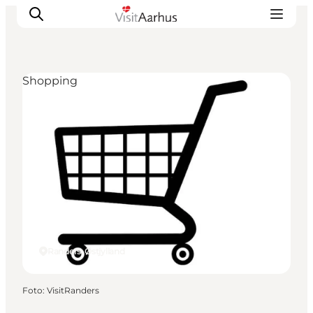
Shopping
Oplevelser
Kalender
Byer og steder
Planlæg ferien
Transport
Randers, Østjylland
Foto
:
VisitRanders