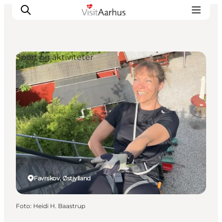
Sport og aktiviteter
Oplevelser
Kalender
Byer og steder
Planlæg ferien
Transport
Favrskov, Østjylland
Foto
:
Heidi H. Baastrup