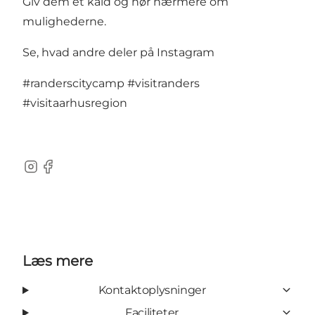
Giv dem et kald og hør nærmere om
mulighederne.
Se, hvad andre deler på Instagram
#randerscitycamp
#visitranders
#visitaarhusregion
Instagram
Facebook
Læs mere
Kontaktoplysninger
Faciliteter