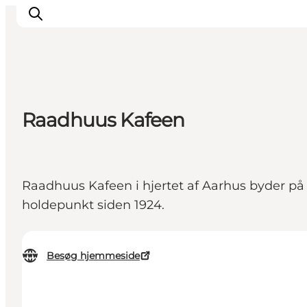
Oplevelser
Raadhuus Kafeen
Kalender
Byer og steder
Planlæg ferien
Raadhuus Kafeen i hjertet af Aarhus byder på 
Transport
holdepunkt siden 1924.
Besøg hjemmeside