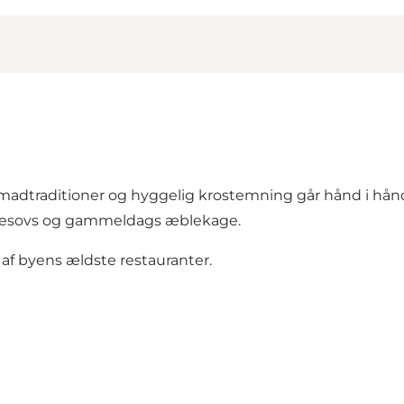
madtraditioner og hyggelig krostemning går hånd i hånd.
sillesovs og gammeldags æblekage.
af byens ældste restauranter.