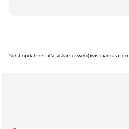
Sidst opdateret af:
VisitAarhus
web@visitaarhus.com