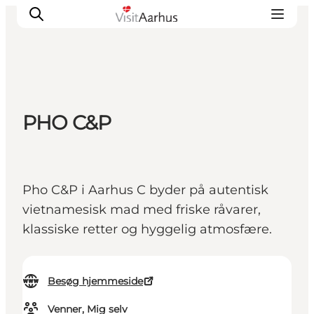
Oplevelser
PHO C&P
Kalender
Byer og steder
Planlæg ferien
Pho C&P i Aarhus C byder på autentisk
Transport
vietnamesisk mad med friske råvarer,
klassiske retter og hyggelig atmosfære.
Besøg hjemmeside
Venner, Mig selv