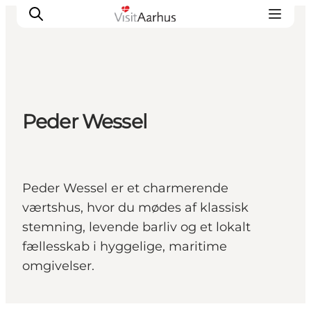
Oplevelser
Peder Wessel
Kalender
Byer og steder
Planlæg ferien
Peder Wessel er et charmerende
Transport
værtshus, hvor du mødes af klassisk
stemning, levende barliv og et lokalt
fællesskab i hyggelige, maritime
omgivelser.