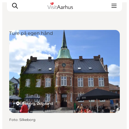
Ture på egen hånd
Oplevelser
Kalender
Byer og steder
Planlæg ferien
Transport
Silkeborg, Østjylland
Foto
:
Silkeborg