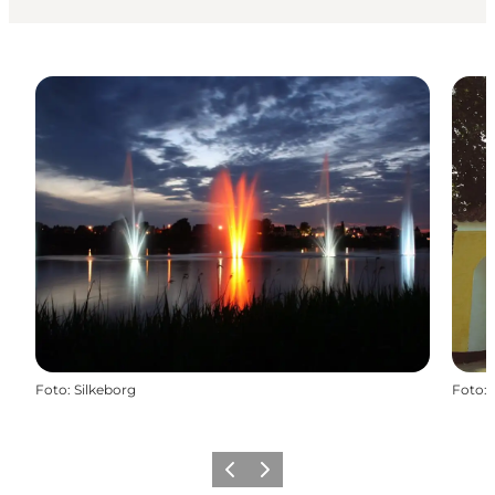
Foto
:
Silkeborg
Foto
:
Forrige
Næste