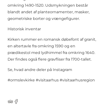
omkring 1490-1520. Udsmykningen består
blandt andet af planteornamenter, masker,
geometriske borter og vrængefigurer.
Historisk inventar
Kirken rummer en romansk døbefont af granit,
en altertavle fra omkring 1590 og en
prædikestol med lydhimmel fra omkring 1640.
Der findes også flere gravfliser fra 1700-tallet.
Se, hvad andre deler på Instagram
#ormslevkirke
#visitaarhus
#visitaarhusregion
TripAdvisor
Facebook