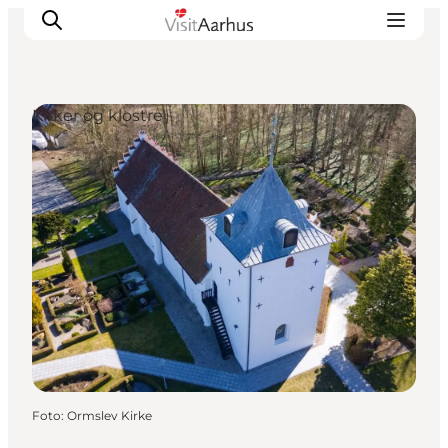
Kirker og klostre
Oplevelser
Kalender
Byer og steder
Planlæg ferien
Transport
Foto
:
Ormslev Kirke