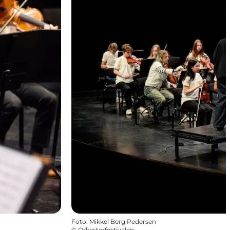
Foto
:
Mikkel Berg Pedersen
©
Orkesterfestivalen