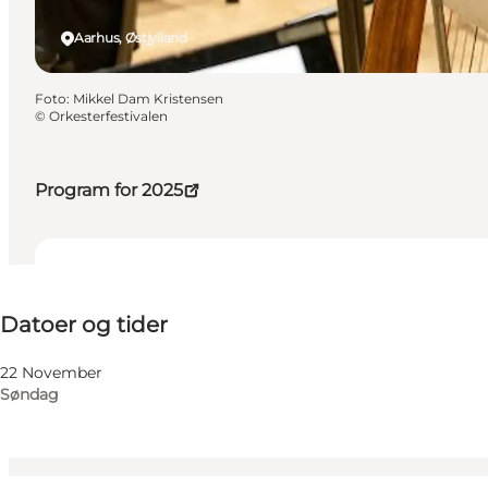
Aarhus, Østjylland
Foto
:
Mikkel Dam Kristensen
©
Orkesterfestivalen
Program for 2025
Datoer og tider
Datoer og tider
Gratis
Besøg hjemmeside
22 November
Søndag