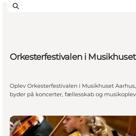
Oplevelser
Orkesterfestivalen i Musikhuse
Kalender
Byer og steder
Planlæg ferien
Transport
Oplev Orkesterfestivalen i Musikhuset Aarhus,
byder på koncerter, fællesskab og musikoplev
Det sker