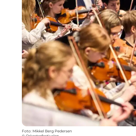
Foto
:
Mikkel Berg Pedersen
©
Orkesterfestivalen