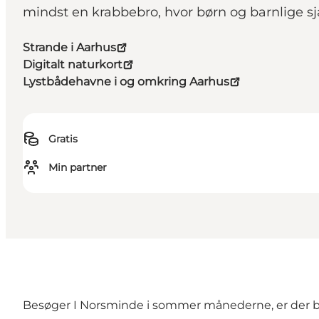
mindst en krabbebro, hvor børn og barnlige sjæ
Strande i Aarhus
Digitalt naturkort
Lystbådehavne i og omkring Aarhus
Gratis
Min partner
Besøger I Norsminde i sommer månederne, er der ba