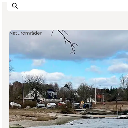
Naturområder
Oplevelser
Kalender
Byer og steder
Planlæg ferien
Transport