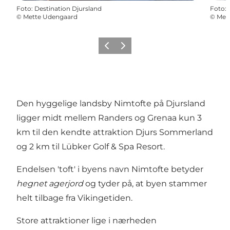
Foto
:
Destination Djursland
Foto
:
©
Mette Udengaard
©
Met
Forrige
Næste
Den hyggelige landsby Nimtofte på Djursland
ligger midt mellem Randers og Grenaa kun 3
km til den kendte attraktion Djurs Sommerland
og 2 km til Lübker Golf & Spa Resort.
Endelsen 'toft' i byens navn Nimtofte betyder
hegnet agerjord
og tyder på, at byen stammer
helt tilbage fra Vikingetiden.
Store attraktioner lige i nærheden