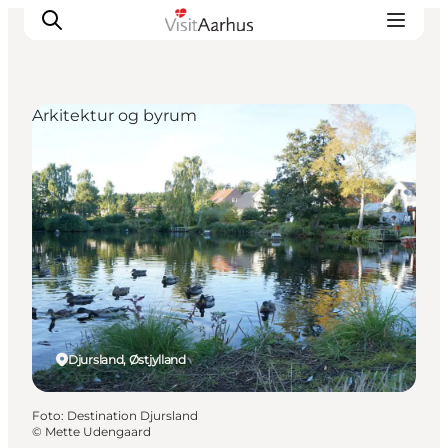
Arkitektur og byrum
Oplevelser
Kalender
Byer og steder
Planlæg ferien
Transport
Djursland, Østjylland
Foto
:
Destination Djursland
©
Mette Udengaard