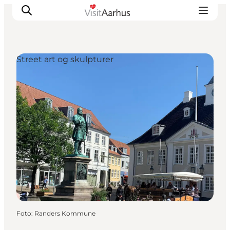
Street art og skulpturer
Oplevelser
Kalender
Byer og steder
Planlæg ferien
Transport
Foto
:
Randers Kommune