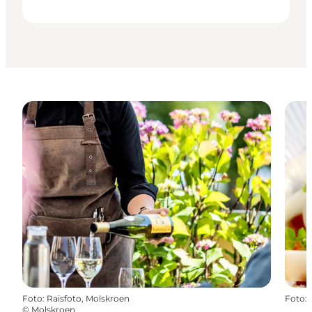
Foto
:
Raisfoto, Molskroen
Foto
:
©
Molskroen