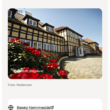
Venues
Ebeltoft, Østjylland
Foto
:
Molskroen
Besøg hjemmeside