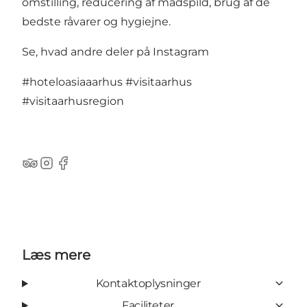
omstilling, reducering af madspild, brug af de
bedste råvarer og hygiejne.
Se, hvad andre deler på Instagram
#hoteloasiaaarhus
#visitaarhus
#visitaarhusregion
TripAdvisor
Instagram
Facebook
Læs mere
Kontaktoplysninger
Faciliteter