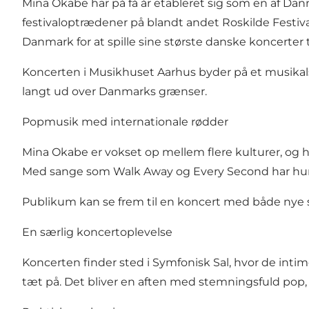
Mina Okabe har på få år etableret sig som en af D
festivaloptrædener på blandt andet Roskilde Festi
Danmark for at spille sine største danske koncerter t
Koncerten i Musikhuset Aarhus byder på et musikal
langt ud over Danmarks grænser.
Popmusik med internationale rødder
Mina Okabe er vokset op mellem flere kulturer, og he
Med sange som Walk Away og Every Second har hun ska
Publikum kan se frem til en koncert med både nye 
En særlig koncertoplevelse
Koncerten finder sted i Symfonisk Sal, hvor de int
tæt på. Det bliver en aften med stemningsfuld pop, st