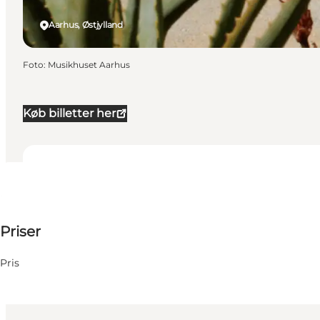
Aarhus, Østjylland
Foto
:
Musikhuset Aarhus
Køb billetter her
Datoer og tider
Datoer og tider
390 DKK
Priser
Besøg hjemmeside
31 Oktober
Lørdag
Pris