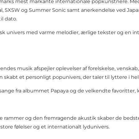
anmarks mest markante internationale popkunstnere. Me
val, SXSW og Summer Sonic samt anerkendelse ved Japa
il dato.
sk univers med varme melodier, ærlige tekster og en i
ndes musik afspejler oplevelser af forelskelse, venskab, 
bt et personligt popunivers, der taler til lyttere i he
sange fra albummet Papaya og de velkendte favoritter, 
ime rammer og den fremragende akustik skaber de bedste
ore følelser og et internationalt lydunivers.