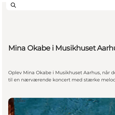
Oplevelser
Mina Okabe i Musikhuset Aarh
Kalender
Byer og steder
Planlæg ferien
Transport
Oplev Mina Okabe i Musikhuset Aarhus, når d
til en nærværende koncert med stærke melodie
Det sker