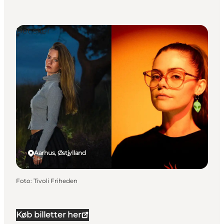
Det sker
Aarhus, Østjylland
Foto
:
Tivoli Friheden
Køb billetter her