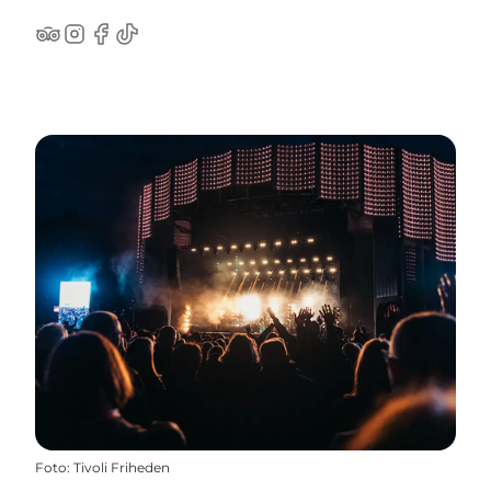
TripAdvisor
Instagram
Facebook
TikTok
Foto
:
Tivoli Friheden