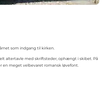
rnet som indgang til kirken.
t altertavle med skriftsteder, ophængt i skibet. På
 er en meget velbevaret romansk løvefont.