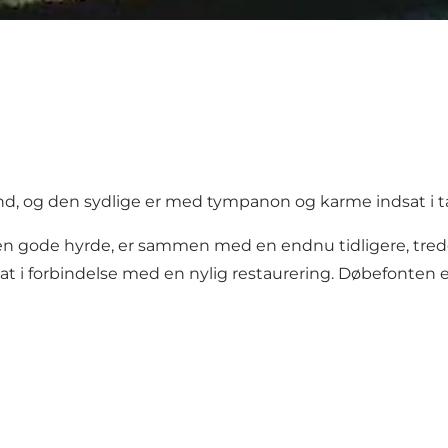
d, og den sydlige er med tympanon og karme indsat i tå
en gode hyrde, er sammen med en endnu tidligere, tredel
sat i forbindelse med en nylig restaurering. Døbefonten