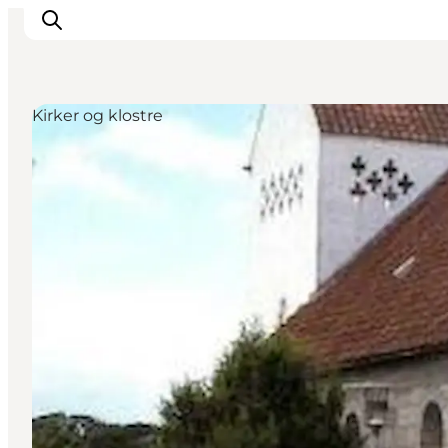
Kirker og klostre
Oplevelser
Kalender
Byer og steder
Planlæg ferien
Transport