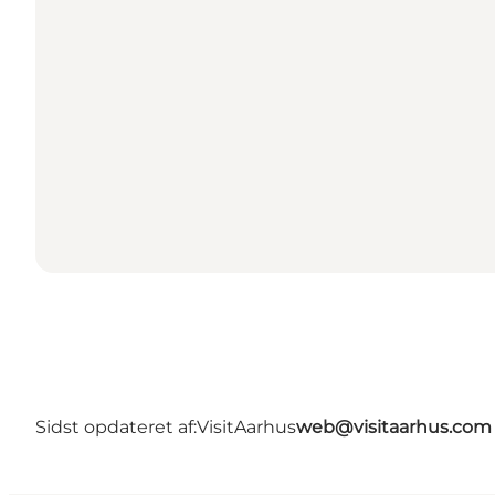
Sidst opdateret af:
VisitAarhus
web@visitaarhus.com