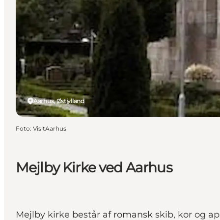
Aarhus, Østjylland
Foto
:
VisitAarhus
Mejlby Kirke ved Aarhus
Mejlby kirke består af romansk skib, kor og aps