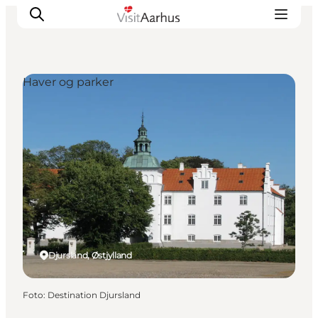
Haver og parker
Oplevelser
Kalender
Byer og steder
Planlæg ferien
Transport
Djursland, Østjylland
Foto
:
Destination Djursland